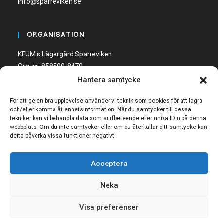
info@sparreviken.se
ORGANISATION
KFUM:s Lägergård Sparreviken
Org. nr: 858500-8470
Hantera samtycke
Bankgiro: 600-5748
För att ge en bra upplevelse använder vi teknik som cookies för att lagra
och/eller komma åt enhetsinformation. När du samtycker till dessa
tekniker kan vi behandla data som surfbeteende eller unika ID:n på denna
webbplats. Om du inte samtycker eller om du återkallar ditt samtycke kan
detta påverka vissa funktioner negativt.
FÖLJ OSS
Acceptera
Neka
Visa preferenser