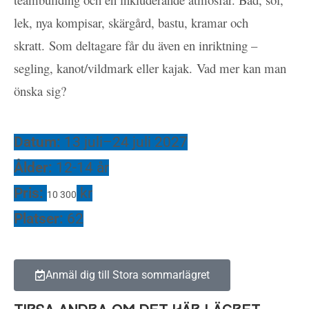
lek, nya kompisar, skärgård, bastu, kramar och
skratt.
Som deltagare får du även en inriktning –
segling, kanot/vildmark eller kajak.
Vad mer kan man
önska sig?
Datum:
13 juli–24 juli 2027
Ålder:
12-14 år
Pris:
kr
10 300
Platser:
62
Anmäl dig till Stora sommarlägret