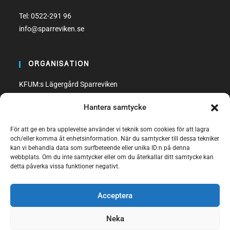
Tel:
0522-291 96
info@sparreviken.se
ORGANISATION
KFUM:s Lägergård Sparreviken
Org. nr: 858500-8470
Hantera samtycke
Bankgiro: 600-5748
För att ge en bra upplevelse använder vi teknik som cookies för att lagra
och/eller komma åt enhetsinformation. När du samtycker till dessa tekniker
kan vi behandla data som surfbeteende eller unika ID:n på denna
webbplats. Om du inte samtycker eller om du återkallar ditt samtycke kan
detta påverka vissa funktioner negativt.
FÖLJ OSS
Acceptera
Neka