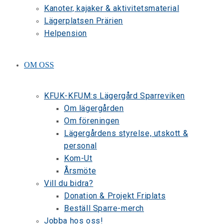
Kanoter, kajaker & aktivitetsmaterial
Lägerplatsen Prärien
Helpension
OM OSS
KFUK-KFUM:s Lägergård Sparreviken
Om lägergården
Om föreningen
Lägergårdens styrelse, utskott &
personal
Kom-Ut
Årsmöte
Vill du bidra?
Donation & Projekt Friplats
Beställ Sparre-merch
Jobba hos oss!