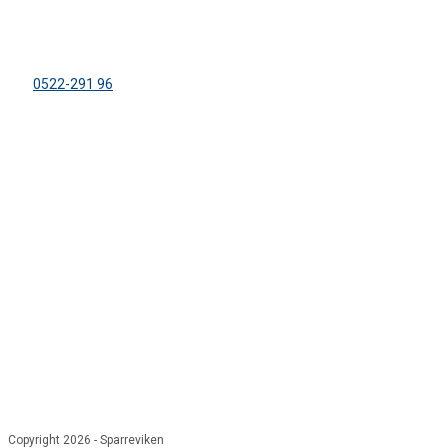
Dirhuvud 504
459 91 Ljungskile
Tel:
0522-291 96
info@sparreviken.se
ORGANISATION
KFUM:s Lägergård Sparreviken
Org. nr: 858500-8470
Bankgiro: 600-5748
FÖLJ OSS
Opens in a new tab
Opens in a new tab
Opens in a new tab
Copyright 2026 - Sparreviken