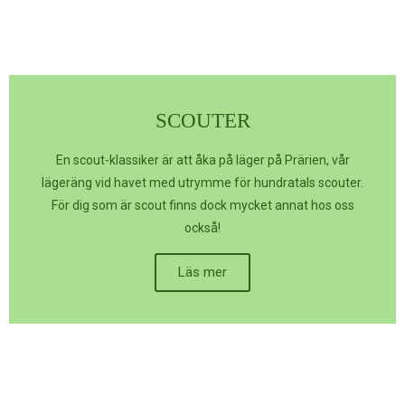
SCOUTER
En scout-klassiker är att åka på läger på Prärien, vår
lägeräng vid havet med utrymme för hundratals scouter.
För dig som är scout finns dock mycket annat hos oss
också!
Läs mer