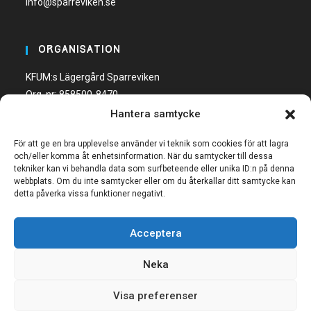
info@sparreviken.se
ORGANISATION
KFUM:s Lägergård Sparreviken
Org. nr: 858500-8470
Hantera samtycke
Bankgiro: 600-5748
För att ge en bra upplevelse använder vi teknik som cookies för att lagra
och/eller komma åt enhetsinformation. När du samtycker till dessa
tekniker kan vi behandla data som surfbeteende eller unika ID:n på denna
webbplats. Om du inte samtycker eller om du återkallar ditt samtycke kan
detta påverka vissa funktioner negativt.
FÖLJ OSS
Acceptera
Neka
Visa preferenser