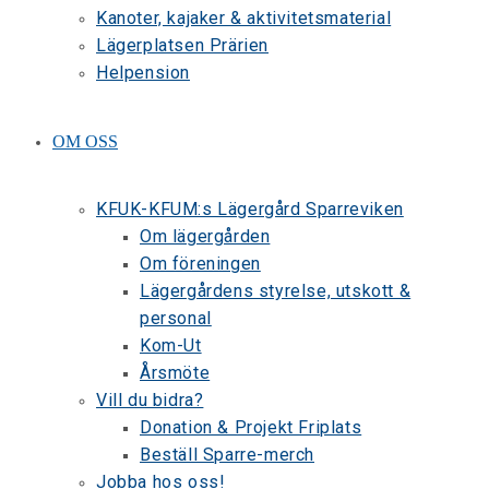
Kanoter, kajaker & aktivitetsmaterial
Lägerplatsen Prärien
Helpension
OM OSS
KFUK-KFUM:s Lägergård Sparreviken
Om lägergården
Om föreningen
Lägergårdens styrelse, utskott &
personal
Kom-Ut
Årsmöte
Vill du bidra?
Donation & Projekt Friplats
Beställ Sparre-merch
Jobba hos oss!