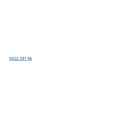
ADRESS
Lägergården Sparreviken
Dirhuvud 504
459 91 Ljungskile
Tel:
0522-291 96
info@sparreviken.se
ORGANISATION
KFUM:s Lägergård Sparreviken
Org. nr: 858500-8470
Bankgiro: 600-5748
FÖLJ OSS