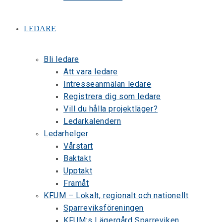
LEDARE
Bli ledare
Att vara ledare
Intresseanmälan ledare
Registrera dig som ledare
Vill du hålla projektläger?
Ledarkalendern
Ledarhelger
Vårstart
Baktakt
Upptakt
Framåt
KFUM – Lokalt, regionalt och nationellt
Sparreviksföreningen
KFUM:s Lägergård Sparreviken