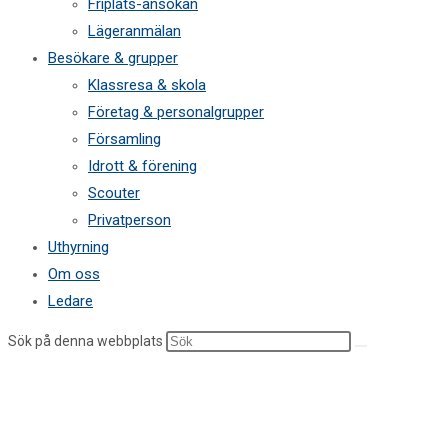
Friplats-ansökan
Lägeranmälan
Besökare & grupper
Klassresa & skola
Företag & personalgrupper
Församling
Idrott & förening
Scouter
Privatperson
Uthyrning
Om oss
Ledare
Sök på denna webbplats