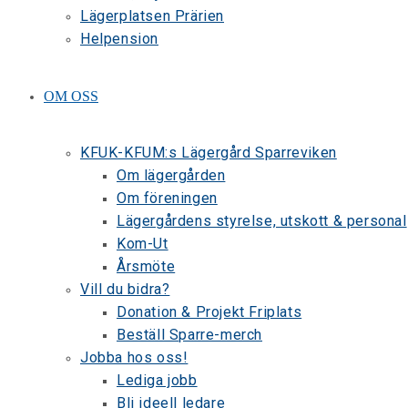
Lägerplatsen Prärien
Helpension
OM OSS
KFUK-KFUM:s Lägergård Sparreviken
Om lägergården
Om föreningen
Lägergårdens styrelse, utskott & personal
Kom-Ut
Årsmöte
Vill du bidra?
Donation & Projekt Friplats
Beställ Sparre-merch
Jobba hos oss!
Lediga jobb
Bli ideell ledare