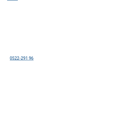
ADRESS
Lägergården Sparreviken
Dirhuvud 504
459 91 Ljungskile
Tel:
0522-291 96
info@sparreviken.se
ORGANISATION
KFUM:s Lägergård Sparreviken
Org. nr: 858500-8470
Bankgiro: 600-5748
FÖLJ OSS