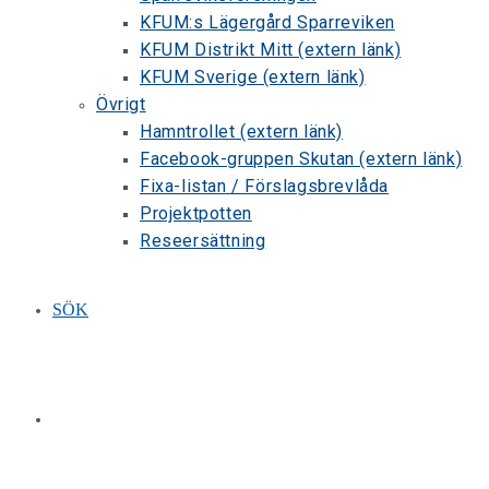
KFUM:s Lägergård Sparreviken
KFUM Distrikt Mitt (extern länk)
KFUM Sverige (extern länk)
Övrigt
Hamntrollet (extern länk)
Facebook-gruppen Skutan (extern länk)
Fixa-listan / Förslagsbrevlåda
Projektpotten
Reseersättning
SÖK
SLÅ