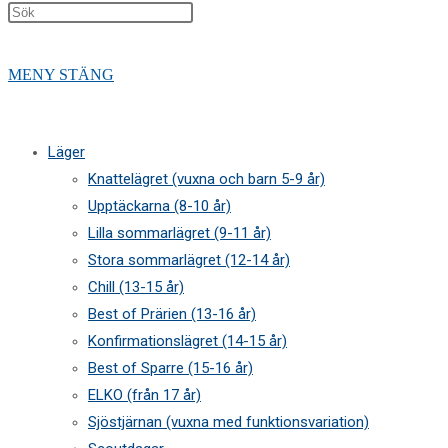
Press
PÅ/AV
Escape
to
MENY
STÄNG
close
the
WEBBPLATSSÖKNING
search
Läger
panel.
Knattelägret (vuxna och barn 5-9 år)
Upptäckarna (8-10 år)
Lilla sommarlägret (9-11 år)
Stora sommarlägret (12-14 år)
Chill (13-15 år)
Best of Prärien (13-16 år)
Konfirmationslägret (14-15 år)
Best of Sparre (15-16 år)
ELKO (från 17 år)
Sjöstjärnan (vuxna med funktionsvariation)