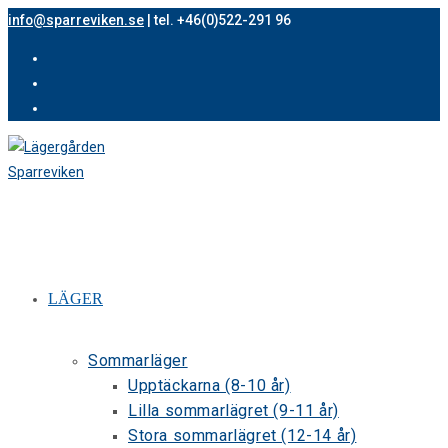
Hoppa
info@sparreviken.se
| tel. +46(0)522-291 96
till
innehållet
LÄGER
Sommarläger
Upptäckarna (8-10 år)
Lilla sommarlägret (9-11 år)
Stora sommarlägret (12-14 år)