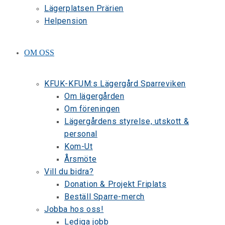
Lägerplatsen Prärien
Helpension
OM OSS
KFUK-KFUM:s Lägergård Sparreviken
Om lägergården
Om föreningen
Lägergårdens styrelse, utskott &
personal
Kom-Ut
Årsmöte
Vill du bidra?
Donation & Projekt Friplats
Beställ Sparre-merch
Jobba hos oss!
Lediga jobb