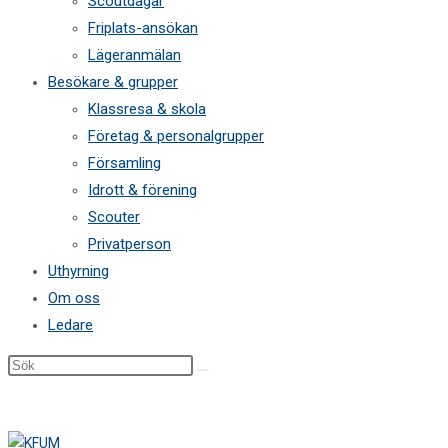
Scoutdagar
Friplats-ansökan
Lägeranmälan
Besökare & grupper
Klassresa & skola
Företag & personalgrupper
Församling
Idrott & förening
Scouter
Privatperson
Uthyrning
Om oss
Ledare
Sök
på
denna
webbplats