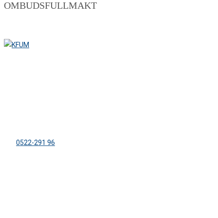
OMBUDSFULLMAKT
ADRESS
Lägergården Sparreviken
Dirhuvud 504
459 91 Ljungskile
Tel:
0522-291 96
info@sparreviken.se
ORGANISATION
KFUM:s Lägergård Sparreviken
Org. nr: 858500-8470