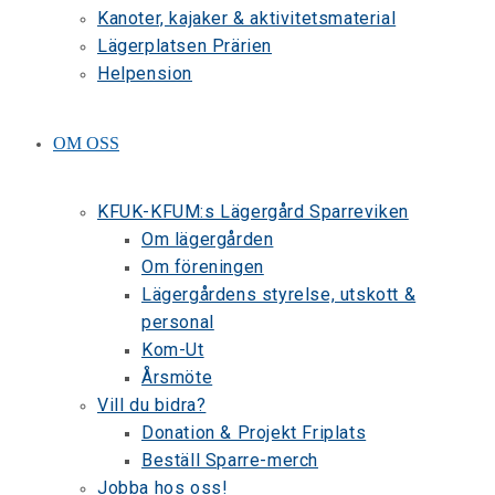
Kanoter, kajaker & aktivitetsmaterial
Lägerplatsen Prärien
Helpension
OM OSS
KFUK-KFUM:s Lägergård Sparreviken
Om lägergården
Om föreningen
Lägergårdens styrelse, utskott &
personal
Kom-Ut
Årsmöte
Vill du bidra?
Donation & Projekt Friplats
Beställ Sparre-merch
Jobba hos oss!