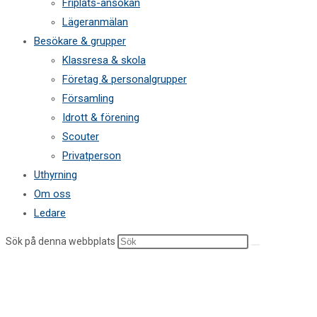
Friplats-ansökan
Lägeranmälan
Besökare & grupper
Klassresa & skola
Företag & personalgrupper
Församling
Idrott & förening
Scouter
Privatperson
Uthyrning
Om oss
Ledare
Sök på denna webbplats