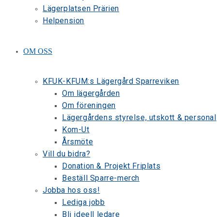
Lägerplatsen Prärien
Helpension
OM OSS
KFUK-KFUM:s Lägergård Sparreviken
Om lägergården
Om föreningen
Lägergårdens styrelse, utskott & personal
Kom-Ut
Årsmöte
Vill du bidra?
Donation & Projekt Friplats
Beställ Sparre-merch
Jobba hos oss!
Lediga jobb
Bli ideell ledare