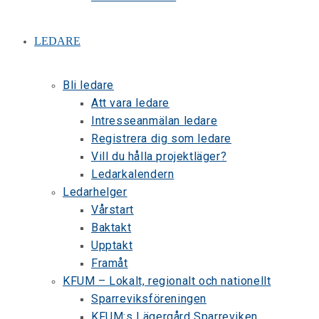
LEDARE
Bli ledare
Att vara ledare
Intresseanmälan ledare
Registrera dig som ledare
Vill du hålla projektläger?
Ledarkalendern
Ledarhelger
Vårstart
Baktakt
Upptakt
Framåt
KFUM – Lokalt, regionalt och nationellt
Sparreviksföreningen
KFUM:s Lägergård Sparreviken