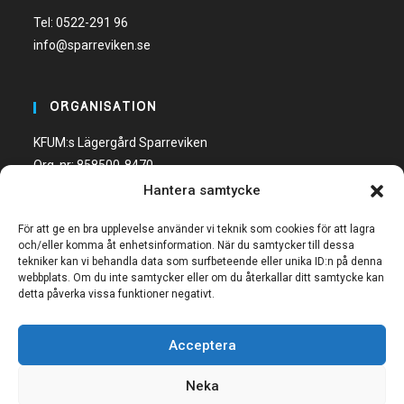
Tel:
0522-291 96
info@sparreviken.se
ORGANISATION
KFUM:s Lägergård Sparreviken
Org. nr: 858500-8470
Hantera samtycke
Bankgiro: 600-5748
För att ge en bra upplevelse använder vi teknik som cookies för att lagra
och/eller komma åt enhetsinformation. När du samtycker till dessa
tekniker kan vi behandla data som surfbeteende eller unika ID:n på denna
webbplats. Om du inte samtycker eller om du återkallar ditt samtycke kan
detta påverka vissa funktioner negativt.
FÖLJ OSS
Acceptera
Neka