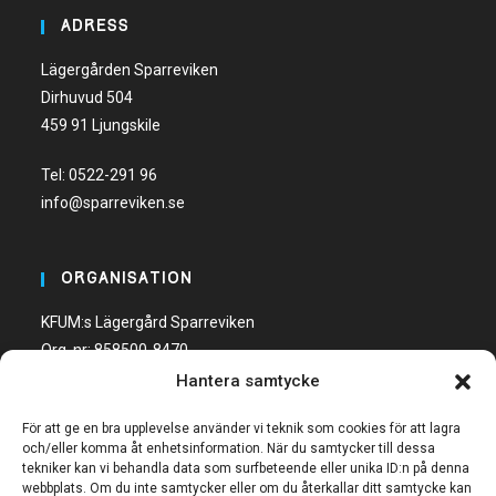
ADRESS
Lägergården Sparreviken
Dirhuvud 504
459 91 Ljungskile
Tel:
0522-291 96
info@sparreviken.se
ORGANISATION
KFUM:s Lägergård Sparreviken
Org. nr: 858500-8470
Hantera samtycke
Bankgiro: 600-5748
För att ge en bra upplevelse använder vi teknik som cookies för att lagra
och/eller komma åt enhetsinformation. När du samtycker till dessa
tekniker kan vi behandla data som surfbeteende eller unika ID:n på denna
webbplats. Om du inte samtycker eller om du återkallar ditt samtycke kan