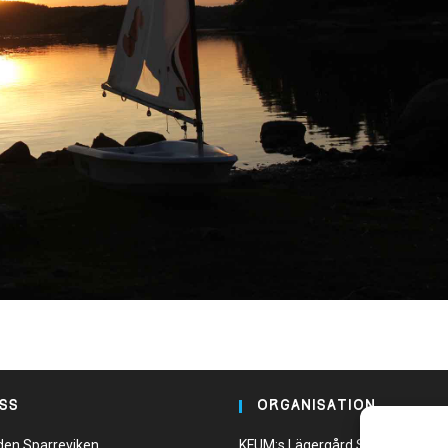
SS
ORGANISATION
den Sparreviken
KFUM:s Lägergård Sparreviken