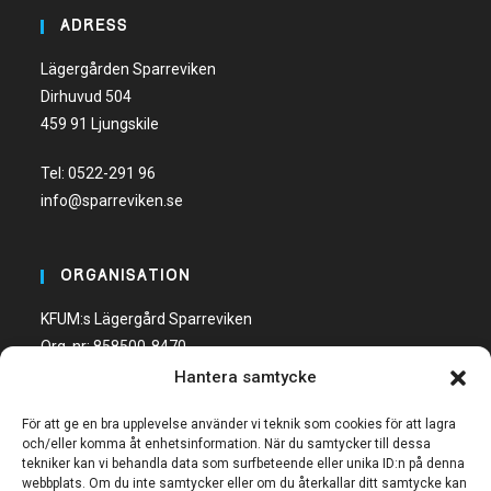
ADRESS
Lägergården Sparreviken
Dirhuvud 504
459 91 Ljungskile
Tel:
0522-291 96
info@sparreviken.se
ORGANISATION
KFUM:s Lägergård Sparreviken
Org. nr: 858500-8470
Hantera samtycke
Bankgiro: 600-5748
För att ge en bra upplevelse använder vi teknik som cookies för att lagra
och/eller komma åt enhetsinformation. När du samtycker till dessa
tekniker kan vi behandla data som surfbeteende eller unika ID:n på denna
webbplats. Om du inte samtycker eller om du återkallar ditt samtycke kan