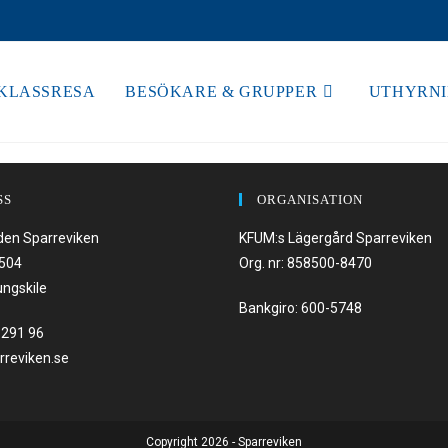
KLASSRESA
BESÖKARE & GRUPPER
UTHYRN
SS
ORGANISATION
den Sparreviken
KFUM:s Lägergård Sparreviken
 504
Org. nr: 858500-8470
ungskile
Bankgiro: 600-5748
-291 96
rreviken.se
Copyright 2026 - Sparreviken