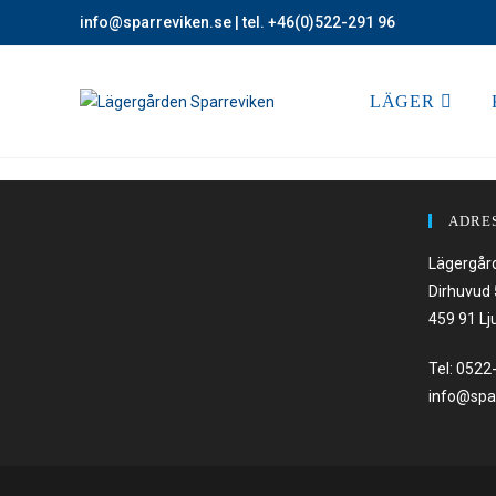
info@sparreviken.se
| tel. +46(0)522-291 96
LÄGER
ADRE
Lägergår
Dirhuvud
459 91 Lj
Tel:
0522
info@spa