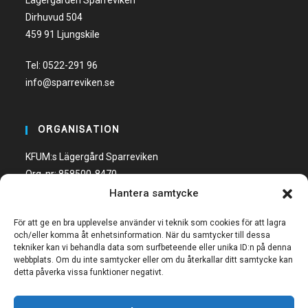
Lägergården Sparreviken
Dirhuvud 504
459 91 Ljungskile
Tel:
0522-291 96
info@sparreviken.se
ORGANISATION
KFUM:s Lägergård Sparreviken
Org. nr: 858500-8470
Hantera samtycke
Bankgiro: 600-5748
För att ge en bra upplevelse använder vi teknik som cookies för att lagra
och/eller komma åt enhetsinformation. När du samtycker till dessa
tekniker kan vi behandla data som surfbeteende eller unika ID:n på denna
webbplats. Om du inte samtycker eller om du återkallar ditt samtycke kan
detta påverka vissa funktioner negativt.
FÖLJ OSS