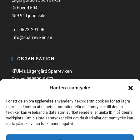
Lägergården Sparreviken
Dirhuvud 504
459 91 Ljungskile
Tel:
0522-291 96
info@sparreviken.se
ORGANISATION
KFUM:s Lägergård Sparreviken
Org. nr: 858500-8470
Hantera samtycke
Bankgiro: 600-5748
För att ge en bra upplevelse använder vi teknik som cookies för att lagra
och/eller komma åt enhetsinformation. När du samtycker till dessa
tekniker kan vi behandla data som surfbeteende eller unika ID:n på denna
webbplats. Om du inte samtycker eller om du återkallar ditt samtycke kan
detta påverka vissa funktioner negativt.
FÖLJ OSS