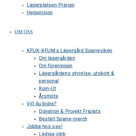
Lägerplatsen Prärien
Helpension
OM OSS
KFUK-KFUM:s Lägergård Sparreviken
Om lägergården
Om föreningen
Lägergårdens styrelse, utskott &
personal
Kom-Ut
Årsmöte
Vill du bidra?
Donation & Projekt Friplats
Beställ Sparre-merch
Jobba hos oss!
Lediga jobb