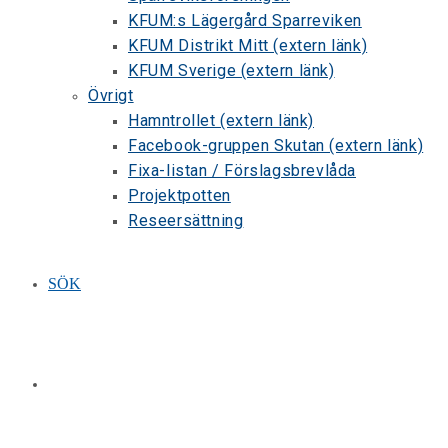
KFUM:s Lägergård Sparreviken
KFUM Distrikt Mitt (extern länk)
KFUM Sverige (extern länk)
Övrigt
Hamntrollet (extern länk)
Facebook-gruppen Skutan (extern länk)
Fixa-listan / Förslagsbrevlåda
Projektpotten
Reseersättning
SÖK
SLÅ