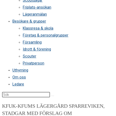
Scoutdagar
Friplats-ansökan
Lägeranmälan
Besökare & grupper
Klassresa & skola
Företag & personalgrupper
Församling
Idrott & förening
Scouter
Privatperson
Uthyrning
Om oss
Ledare
Sök
på
KFUK-KFUMS LÄGERGÅRD SPARREVIKEN,
denna
STADGAR MED FÖRSLAG OM
webbplats