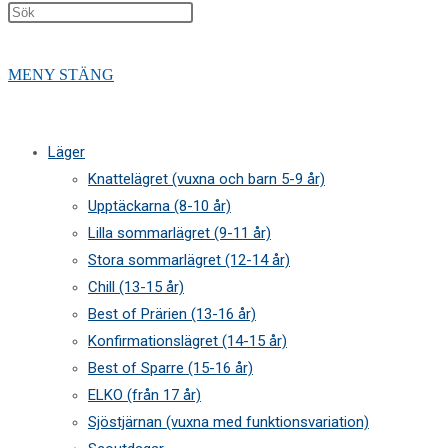
Press
PÅ/AV
Escape
to
MENY
STÄNG
close
the
WEBBPLATSSÖKNING
search
Läger
panel.
Knattelägret (vuxna och barn 5-9 år)
Upptäckarna (8-10 år)
Lilla sommarlägret (9-11 år)
Stora sommarlägret (12-14 år)
Chill (13-15 år)
Best of Prärien (13-16 år)
Konfirmationslägret (14-15 år)
Best of Sparre (15-16 år)
ELKO (från 17 år)
Sjöstjärnan (vuxna med funktionsvariation)