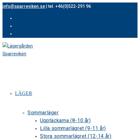
Hoppa
info@sparreviken.se
| tel. +46(0)522-291 96
till
innehållet
LÄGER
Sommarläger
Upptäckarna (8-10 år)
Lilla sommarlägret (9-11 år)
Stora sommarlägret (12-14 år)