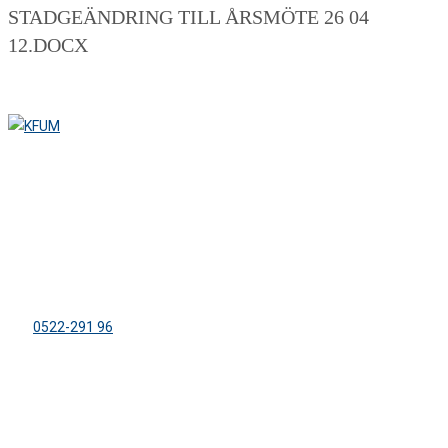
STADGEÄNDRING TILL ÅRSMÖTE 26 04
12.DOCX
ADRESS
Lägergården Sparreviken
Dirhuvud 504
459 91 Ljungskile
Tel:
0522-291 96
info@sparreviken.se
ORGANISATION
KFUM:s Lägergård Sparreviken