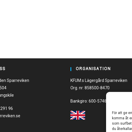
SS
ORGANISATION
den Sparreviken
KFUM:s Lägergård Sparreviken
 504
Org. nr: 858500-8470
ungskile
Bankgiro: 600-5748
-291 96
För att ge e
rreviken.se
komma åt en
som surfbet
du återkalla