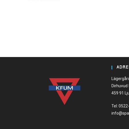
ADRE
Lägergår
Dirhuvud
459 91 Lj
Tel:
0522
info@spa