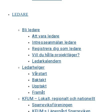
LEDARE
Bli ledare
Att vara ledare
Intresseanmälan ledare
Registrera dig som ledare
Vill du hålla projektläger?
Ledarkalendern
Ledarhelger
Vårstart
Baktakt
Upptakt
Framåt
KFUM – Lokalt, regionalt och nationellt
Sparreviksföreningen
KFUM:s Lägergård Sparreviken