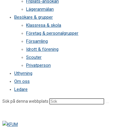
Friplats-ansökan
Lägeranmälan
Besökare & grupper
Klassresa & skola
Företag & personalgrupper
Församling
Idrott & förening
Scouter
Privatperson
Uthyrning
Om oss
Ledare
Sök på denna webbplats