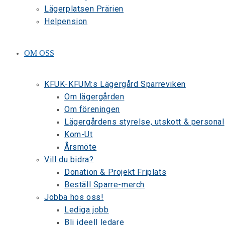
Lägerplatsen Prärien
Helpension
OM OSS
KFUK-KFUM:s Lägergård Sparreviken
Om lägergården
Om föreningen
Lägergårdens styrelse, utskott & personal
Kom-Ut
Årsmöte
Vill du bidra?
Donation & Projekt Friplats
Beställ Sparre-merch
Jobba hos oss!
Lediga jobb
Bli ideell ledare