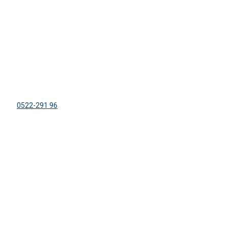
ADRESS
Lägergården Sparreviken
Dirhuvud 504
459 91 Ljungskile
Tel:
0522-291 96
info@sparreviken.se
ORGANISATION
KFUM:s Lägergård Sparreviken
Org. nr: 858500-8470
Bankgiro: 600-5748
FÖLJ OSS