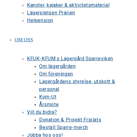
Kanoter, kajaker & aktivitetsmaterial
Lägerplatsen Prärien
Helpension
OM OSS
KFUK-KFUM:s Lägergård Sparreviken
Om lägergården
Om föreningen
Lägergårdens styrelse, utskott &
personal
Kom-Ut
Årsmöte
Vill du bidra?
Donation & Projekt Friplats
Beställ Sparre-merch
Jobba hos oss!