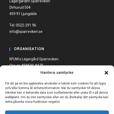
Lägergården Sparreviken
Dirhuvud 504
459 91 Ljungskile
Tel:
0522-291 96
info@sparreviken.se
ORGANISATION
KFUM:s Lägergård Sparreviken
Org. nr: 858500-8470
Hantera samtycke
Bankgiro: 600-5748
För att ge en bra upplevelse använder vi teknik som cookies för att lagra
och/eller komma åt enhetsinformation. När du samtycker till dessa
tekniker kan vi behandla data som surfbeteende eller unika ID:n på denna
webbplats. Om du inte samtycker eller om du återkallar ditt samtycke kan
detta påverka vissa funktioner negativt.
FÖLJ OSS