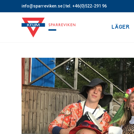
info@sparreviken.se
| tel. +46(0)522-291 96
LÄGER