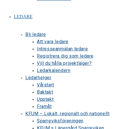
LEDARE
Bli ledare
Att vara ledare
Intresseanmälan ledare
Registrera dig som ledare
Vill du hålla projektläger?
Ledarkalendern
Ledarhelger
Vårstart
Baktakt
Upptakt
Framåt
KFUM – Lokalt, regionalt och nationellt
Sparreviksföreningen
KFUM:s Lägergård Sparreviken