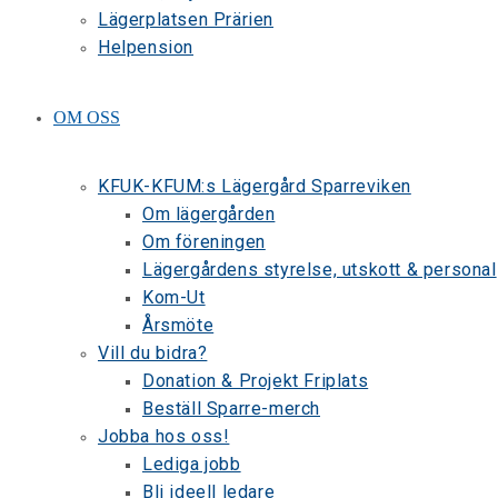
Lägerplatsen Prärien
Helpension
OM OSS
KFUK-KFUM:s Lägergård Sparreviken
Om lägergården
Om föreningen
Lägergårdens styrelse, utskott & personal
Kom-Ut
Årsmöte
Vill du bidra?
Donation & Projekt Friplats
Beställ Sparre-merch
Jobba hos oss!
Lediga jobb
Bli ideell ledare