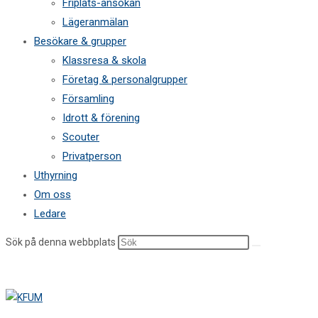
Friplats-ansökan
Lägeranmälan
Besökare & grupper
Klassresa & skola
Företag & personalgrupper
Församling
Idrott & förening
Scouter
Privatperson
Uthyrning
Om oss
Ledare
Sök på denna webbplats