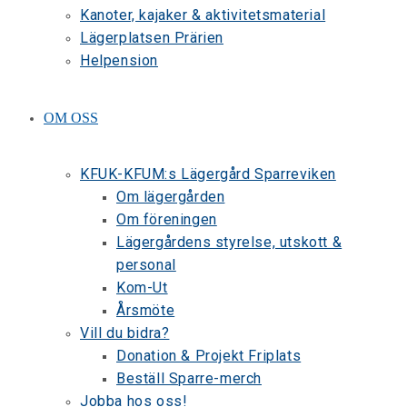
Kanoter, kajaker & aktivitetsmaterial
Lägerplatsen Prärien
Helpension
OM OSS
KFUK-KFUM:s Lägergård Sparreviken
Om lägergården
Om föreningen
Lägergårdens styrelse, utskott &
personal
Kom-Ut
Årsmöte
Vill du bidra?
Donation & Projekt Friplats
Beställ Sparre-merch
Jobba hos oss!