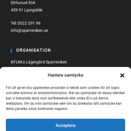
Dirhuvud 504
459 91 Ljungskile
Tel:
0522-291 96
info@sparreviken.se
ORGANISATION
KFUM:s Lägergård Sparreviken
Org. nr: 858500-8470
Hantera samtycke
Bankgiro: 600-5748
För att ge en bra upplevelse använder vi teknik som cookies för att lagra
och/eller komma åt enhetsinformation. När du samtycker till dessa tekniker
kan vi behandla data som surfbeteende eller unika ID:n på denna
webbplats. Om du inte samtycker eller om du återkallar ditt samtycke kan
detta påverka vissa funktioner negativt.
FÖLJ OSS
Acceptera