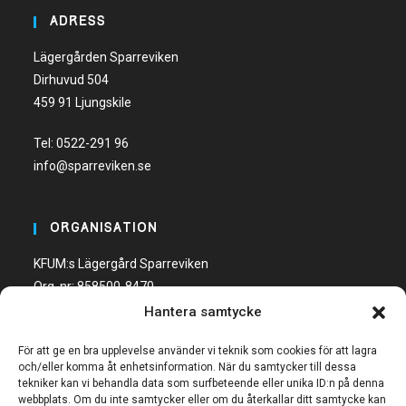
ADRESS
Lägergården Sparreviken
Dirhuvud 504
459 91 Ljungskile
Tel:
0522-291 96
info@sparreviken.se
ORGANISATION
KFUM:s Lägergård Sparreviken
Org. nr: 858500-8470
Hantera samtycke
Bankgiro: 600-5748
För att ge en bra upplevelse använder vi teknik som cookies för att lagra
och/eller komma åt enhetsinformation. När du samtycker till dessa
tekniker kan vi behandla data som surfbeteende eller unika ID:n på denna
webbplats. Om du inte samtycker eller om du återkallar ditt samtycke kan